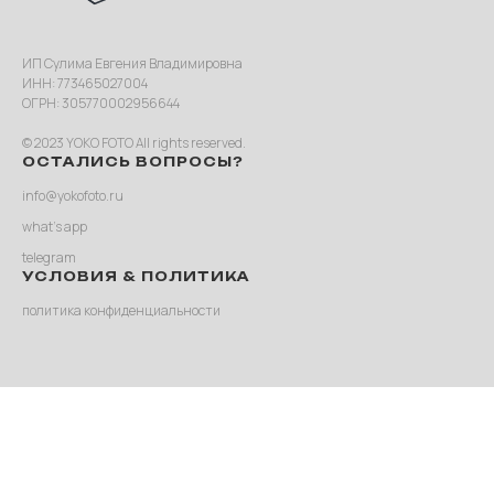
ИП Сулима Евгения Владимировна
ИНН: 773465027004
ОГРН: 305770002956644
© 2023 YOKO FOTO All rights reserved.
ОСТАЛИСЬ ВОПРОСЫ?
info@yokofoto.ru
what’s app
telegram
УСЛОВИЯ & ПОЛИТИКА
политика конфиденциальности