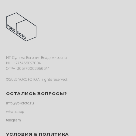
ИП Сулима Евгения Владимировна
ИНН: 773465027004
ОГРН: 305770002956644
© 2023 YOKO FOTO All rights reserved.
ОСТАЛИСЬ ВОПРОСЫ?
info@yokofoto.ru
what’s app
telegram
УСЛОВИЯ & ПОЛИТИКА