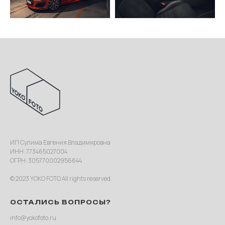
ИП Сулима Евгения Владимировна
ИНН: 773465027004
ОГРН: 305770002956644
© 2023 YOKO FOTO All rights reserved.
ОСТАЛИСЬ ВОПРОСЫ?
info@yokofoto.ru